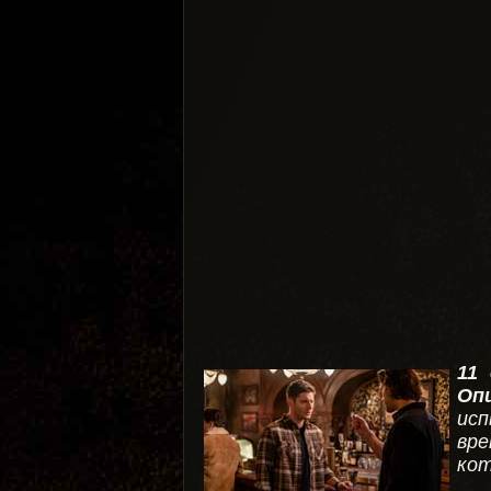
11
Оп
исп
вре
кот