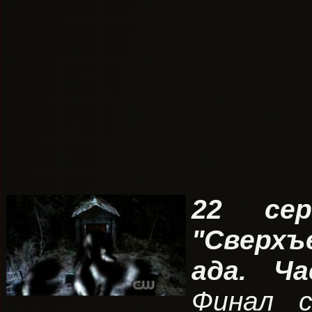
22 сер
"Сверх
ада. Ч
Финал с